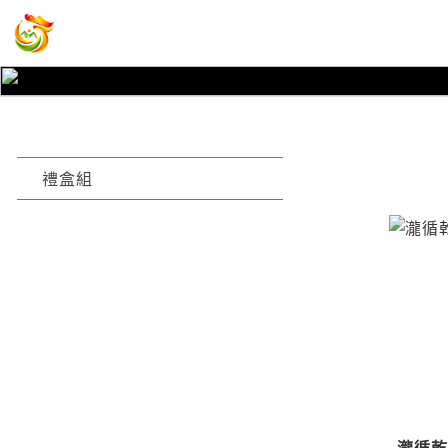
禮盒組
瀧循